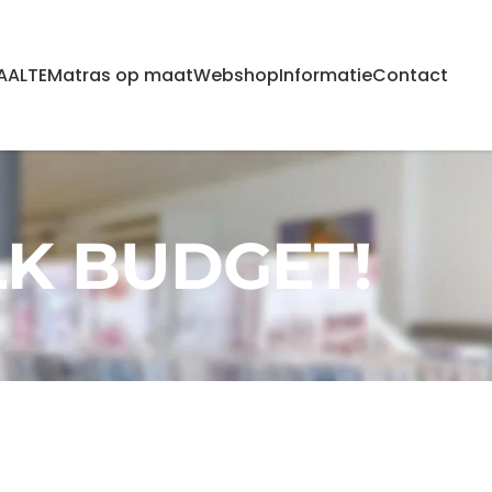
AALTE
Matras op maat
Webshop
Informatie
Contact
LK BUDGET!