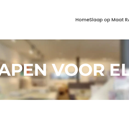
Home
Slaap op Maat R
APEN VOOR E